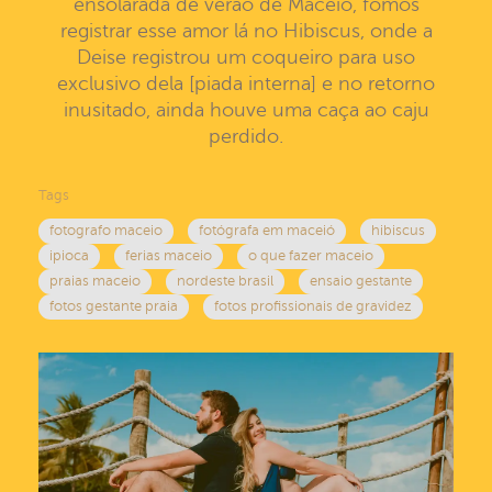
ensolarada de verão de Maceió, fomos
registrar esse amor lá no Hibiscus, onde a
Deise registrou um coqueiro para uso
exclusivo dela [piada interna] e no retorno
inusitado, ainda houve uma caça ao caju
perdido.
Tags
fotografo maceio
fotógrafa em maceió
hibiscus
ipioca
ferias maceio
o que fazer maceio
praias maceio
nordeste brasil
ensaio gestante
fotos gestante praia
fotos profissionais de gravidez