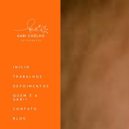
INÍCIO
TRABALHOS
DEPOIMENTOS
QUEM É A
GABI?
CONTATO
BLOG