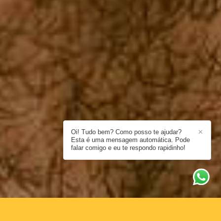
Oi! Tudo bem? Como posso te ajudar?
✕
Esta é uma mensagem automática. Pode
falar comigo e eu te respondo rapidinho!