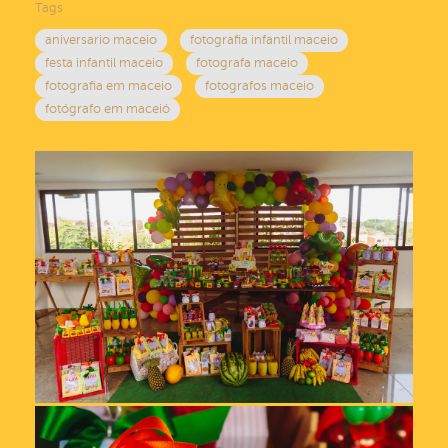
Tags
aniversario maceio
fotografia infantil maceio
festa infantil maceio
fotografa maceio
fotografia em maceio
fotografos maceio
fotógrafo em maceió