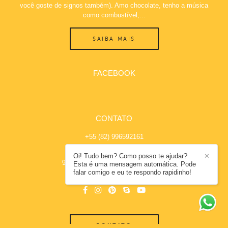
você goste de signos também). Amo chocolate, tenho a música
como combustível,...
SAIBA MAIS
FACEBOOK
CONTATO
+55 (82) 996592161
Enviar mensagem
Oi! Tudo bem? Como posso te ajudar?
✕
gabicoelho.fotografia@hotmail.com
Esta é uma mensagem automática. Pode
falar comigo e eu te respondo rapidinho!
Maceió / AL
CONTATO