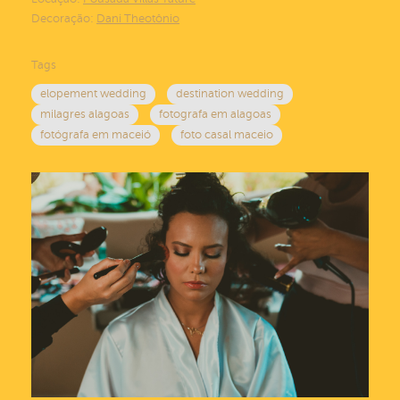
Decoração:
Dani Theotônio
Tags
elopement wedding
destination wedding
milagres alagoas
fotografa em alagoas
fotógrafa em maceió
foto casal maceio