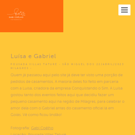
Luísa e Gabriel
POUSADA VILLAS TATURÉ - SÃO MIGUEL DOS
22/ABRIL/2023
MILAGRES
Quem já passeou aqui pelo site já deve ter visto uma porção de
pedidos de casamentos. A maioria deles foi feito em parceria
com a Luísa, criadora da empresa Conquistando o Sim. A Luísa
gostou tanto dos eventos feitos aqui que decidiu fazer um
pequeno casamento aqui na região de Milagres, para celebrar o
amor dela com o Gabriel antes do casamento oficial lá em
Goiás. Vê como ficou lindão!
Fotografia:
Gabi Coêlho
Locação:
Pousada Villas Taturé