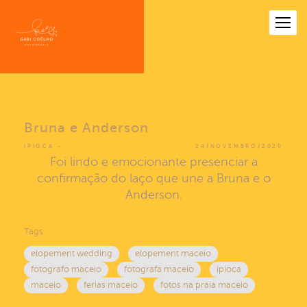
Bruna e Anderson
IPIOCA
24/NOVEMBRO/2020
Foi lindo e emocionante presenciar a
confirmação do laço que une a Bruna e o
Anderson.
Tags
elopement wedding
elopement maceio
fotografo maceio
fotografa maceio
ipioca
maceio
ferias maceio
fotos na praia maceio