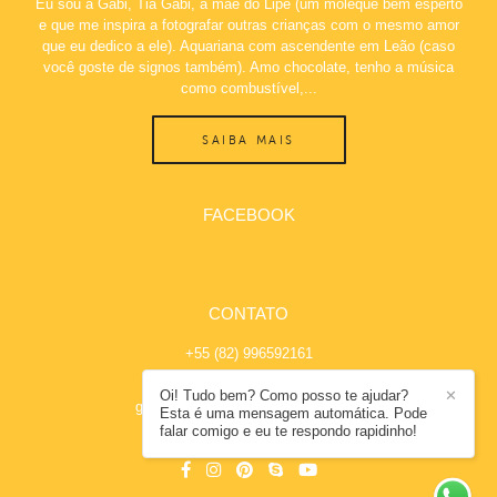
Eu sou a Gabi, Tia Gabi, a mãe do Lipe (um moleque bem esperto
e que me inspira a fotografar outras crianças com o mesmo amor
que eu dedico a ele). Aquariana com ascendente em Leão (caso
você goste de signos também). Amo chocolate, tenho a música
como combustível,...
SAIBA MAIS
FACEBOOK
CONTATO
+55 (82) 996592161
Enviar mensagem
Oi! Tudo bem? Como posso te ajudar?
✕
gabicoelho.fotografia@hotmail.com
Esta é uma mensagem automática. Pode
falar comigo e eu te respondo rapidinho!
Maceió / AL