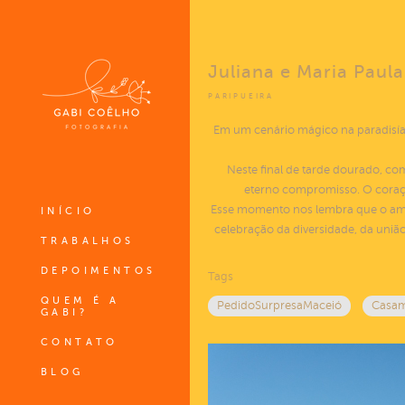
Juliana e Maria Paula
PARIPUEIRA
Em um cenário mágico na paradisía
Neste final de tarde dourado, c
eterno compromisso. O coração
Esse momento nos lembra que o amor 
INÍCIO
celebração da diversidade, da un
TRABALHOS
DEPOIMENTOS
Tags
QUEM É A
PedidoSurpresaMaceió
Casa
GABI?
CONTATO
BLOG