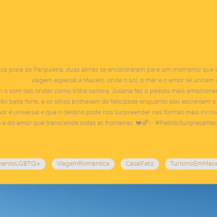
ca praia de Paripueira, duas almas se encontraram para um momento que 
viagem especial a Maceió, onde o sol, o mar e o amor se uniram
om o som das ondas como trilha sonora, Juliana fez o pedido mais emocion
 batia forte, e os olhos brilhavam de felicidade enquanto elas escreviam o
é universal e que o destino pode nos surpreender nas formas mais incrívei
ião e do amor que transcende todas as fronteiras. ❤️🌈✨ #PedidoSurpr
mentoLGBTQ+
ViagemRomântica
CasalFeliz
TurismoEmMace