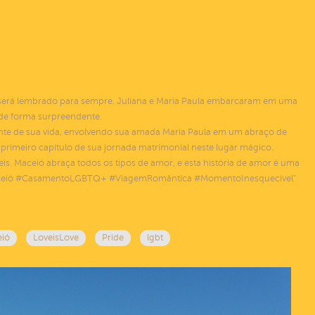
será lembrado para sempre. Juliana e Maria Paula embarcaram em uma
 de forma surpreendente.
ante de sua vida, envolvendo sua amada Maria Paula em um abraço de
 primeiro capítulo de sua jornada matrimonial neste lugar mágico.
s. Maceió abraça todos os tipos de amor, e esta história de amor é uma
esaMaceió #CasamentoLGBTQ+ #ViagemRomântica #MomentoInesquecível"
ió
LoveisLove
Pride
lgbt