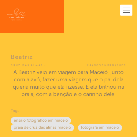
Beatriz
CRUZ DAS ALMAS
24/NOVEMBRO/2020
A Beatriz veio em viagem para Maceió, junto
com a avó, fazer uma viagem que o pai dela
queria muito que ela fizesse. E ela brilhou na
praia, com a benção e o carinho dele.
Tags
ensaio fotográfico em maceió
praia de cruz das almas maceió
fotógrafa em maceió