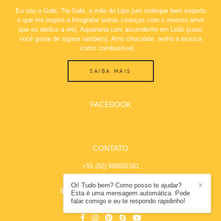
Eu sou a Gabi, Tia Gabi, a mãe do Lipe (um moleque bem esperto
e que me inspira a fotografar outras crianças com o mesmo amor
que eu dedico a ele). Aquariana com ascendente em Leão (caso
você goste de signos também). Amo chocolate, tenho a música
como combustível,...
SAIBA MAIS
FACEBOOK
CONTATO
+55 (82) 996592161
Enviar mensagem
Oi! Tudo bem? Como posso te ajudar?
✕
gabicoelho.fotografia@hotmail.com
Esta é uma mensagem automática. Pode
falar comigo e eu te respondo rapidinho!
Maceió / AL