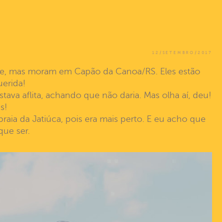
12/SETEMBRO/2017
egre, mas moram em Capão da Canoa/RS. Eles estão
uerida!
ava aflita, achando que não daria. Mas olha aí, deu!
s!
aia da Jatiúca, pois era mais perto. E eu acho que
que ser.