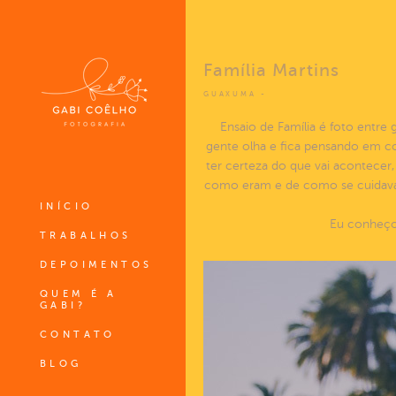
Família Martins
GUAXUMA
Ensaio de Família é foto entre g
gente olha e fica pensando em co
ter certeza do que vai acontecer,
como eram e de como se cuidavam
INÍCIO
Eu conheço 
TRABALHOS
DEPOIMENTOS
QUEM É A
GABI?
CONTATO
BLOG