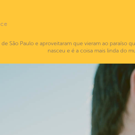
ice
lá de São Paulo e aproveitaram que vieram ao paraíso que
nasceu e é a coisa mais linda do m