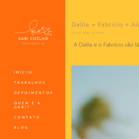
Dalila + Fabrício = Al
CRUZ DAS ALMAS
A Dalila e o Fabrício são 
INÍCIO
TRABALHOS
DEPOIMENTOS
QUEM É A
GABI?
CONTATO
BLOG