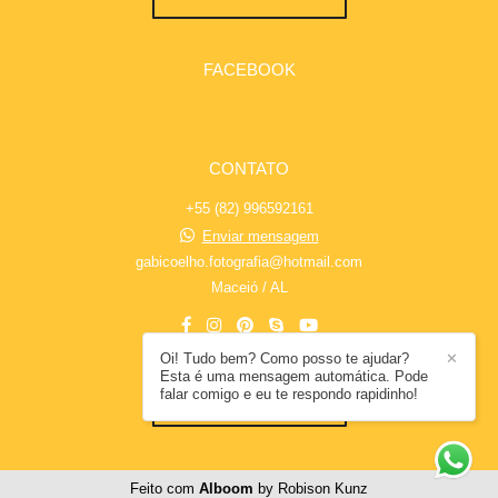
FACEBOOK
CONTATO
+55 (82) 996592161
Enviar mensagem
gabicoelho.fotografia@hotmail.com
Maceió / AL
Oi! Tudo bem? Como posso te ajudar?
✕
Esta é uma mensagem automática. Pode
falar comigo e eu te respondo rapidinho!
CONTATO
Feito com
Alboom
by Robison Kunz